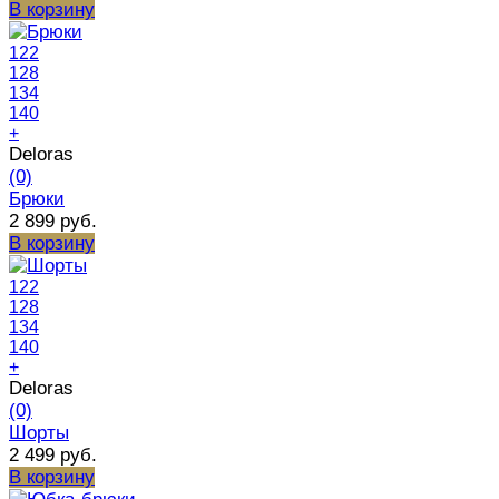
В корзину
122
128
134
140
+
Deloras
(0)
Брюки
2 899 руб.
В корзину
122
128
134
140
+
Deloras
(0)
Шорты
2 499 руб.
В корзину