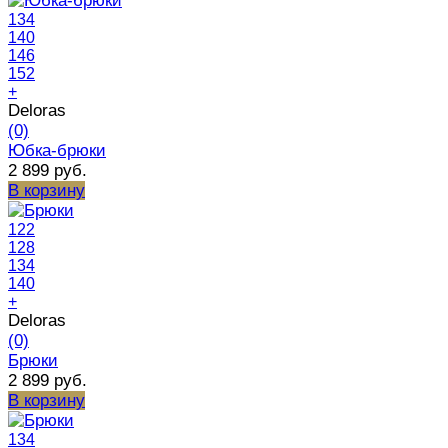
134
140
146
152
+
Deloras
(0)
Юбка-брюки
2 899 руб.
В корзину
122
128
134
140
+
Deloras
(0)
Брюки
2 899 руб.
В корзину
134