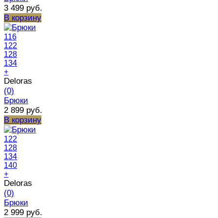
3 499 руб.
В корзину
116
122
128
134
+
Deloras
(0)
Брюки
2 899 руб.
В корзину
122
128
134
140
+
Deloras
(0)
Брюки
2 999 руб.