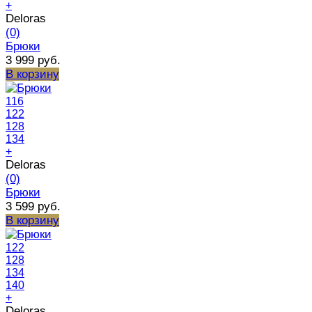
+
Deloras
(0)
Брюки
3 999 руб.
В корзину
116
122
128
134
+
Deloras
(0)
Брюки
3 599 руб.
В корзину
122
128
134
140
+
Deloras