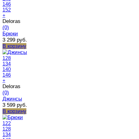
146
152
+
Deloras
(0)
Брюки
3 299 руб.
В корзину
128
134
140
146
+
Deloras
(0)
Джинсы
3 599 руб.
В корзину
122
128
134