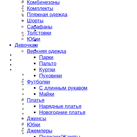
Джемперы
Комбинезоны
Спортивная одежда
Комплекты
Джинсы
Пляжная одежда
Нарядная одежда
Шорты
Головноые уборы
Шапки
Сарафаны
Кепки
Толстовки
Аксессураы
Юбки
Плавки
Девочкам
Ремни
Рюкзаки
Верхняя одежда
ОБУВЬ
Парки
Аксессуары
Пальто
НОВИНКИ
Куртки
Бренды
ASTON MARTIN
Пуховики
AYGEY
Футболки
Archimede
С длинным рукавом
BABY GRAZIELLA
Майки
BUGATTI
BWY
Платья
Baccino
Нарядные платья
Badi Junior
Новогодние платья
Benini
Джинсы
Chloe
DE SALITTO
Юбки
Deloras
Джемперы
GAUDI
Пиджаки/Жакеты