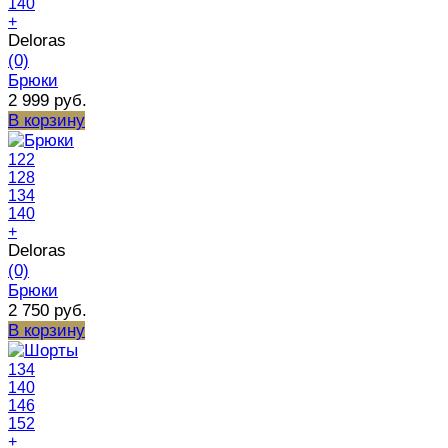
140
+
Deloras
(0)
Брюки
2 999 руб.
В корзину
122
128
134
140
+
Deloras
(0)
Брюки
2 750 руб.
В корзину
134
140
146
152
+