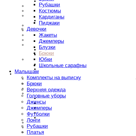
Пиджаки/Жакеты
Рубашки
Толстовки
Костюмы
Водолазки
Брюки
Кардиганы
Спортивные брюки
Пиджаки
Блузки,рубашки
Девочки
Легинсы
Жакеты
Шорты
Пляжная одежда
Джемперы
Головеные уборы
Блузки
Шапки
Брюки
Кепки
Юбки
Аксессуары
Ободки
Школьные сарафны
Сумки, рюкзаки, портфели
Малышам
Мальчикам
Комплекты на выписку
Футболки
Брюки
Шорты
Брюки
Верхняя одежда
Верхняя одежда
Головные уборы
Пальто
Джинсы
Парки
Джемперы
Куртки
Пуховики
Футболки
Полукомбинезоны
Лонги
Рубашки
Рубашки
Толстовки
Платья
Поло