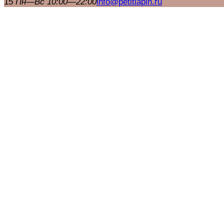
15
Пн—Вс 10:00—22:00
info@petitlapin.ru