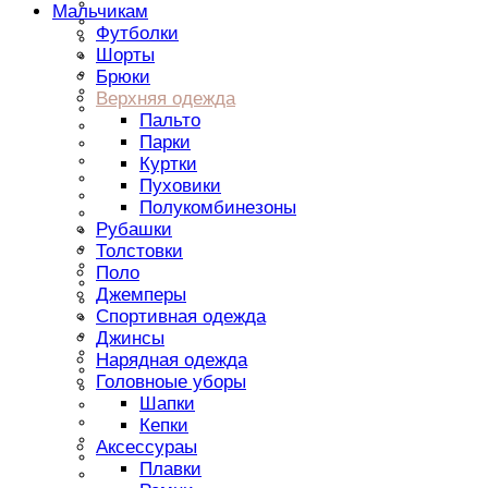
ICEBERG
Мальчикам
KYLIE CRAZY
Футболки
Ki6?
Шорты
Kiwiland
Leo King
Брюки
Love Mom Mo
Верхняя одежда
MEILISA BAI
Пальто
MISS BLUMARINE
Парки
Maksimm
Marions
Куртки
MiMiSol
Пуховики
Miasin
Полукомбинезоны
Moi Noi
Рубашки
Muffinandco.
Musti
Толстовки
NKS
Поло
NORTH SAILS
Джемперы
PARROT
Спортивная одежда
Paul&Joe
Petit Lapin
Джинсы
Puros Poro
Нарядная одежда
SILVIAN HEACH
Головноые уборы
SLY
Шапки
SYS
Sani
Кепки
Super Pogo
Аксессураы
Twin-Set
Плавки
Unik Kids