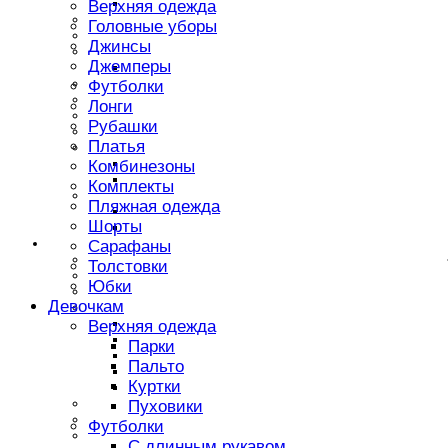
Пиджаки/Жакеты
Верхняя одежда
Толстовки
Головные уборы
Водолазки
Джинсы
Брюки
Джемперы
Спортивные брюки
Блузки,рубашки
Футболки
Легинсы
Лонги
Шорты
Рубашки
Пляжная одежда
Платья
Головеные уборы
Шапки
Комбинезоны
Кепки
Комплекты
Аксессуары
Пляжная одежда
Ободки
Шорты
Сумки, рюкзаки, портфели
Мальчикам
Сарафаны
Футболки
Толстовки
Шорты
Юбки
Брюки
Девочкам
Верхняя одежда
Пальто
Верхняя одежда
Парки
Парки
Куртки
Пальто
Пуховики
Куртки
Полукомбинезоны
Рубашки
Пуховики
Толстовки
Футболки
Поло
С длинным рукавом