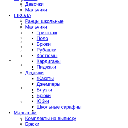
Джинсы
Девочки
Джемперы
Мальчики
Футболки
Лонги
ШКОЛА
Рубашки
Ранцы школьные
Платья
Мальчики
Комбинезоны
Трикотаж
Комплекты
Пляжная одежда
Поло
Шорты
Брюки
Сарафаны
Рубашки
Толстовки
Костюмы
Юбки
Девочкам
Кардиганы
Верхняя одежда
Пиджаки
Парки
Девочки
Пальто
Жакеты
Куртки
Пуховики
Джемперы
Футболки
Блузки
С длинным рукавом
Брюки
Майки
Юбки
Платья
Нарядные платья
Школьные сарафны
Новогодние платья
Малышам
Джинсы
Комплекты на выписку
Юбки
Брюки
Джемперы