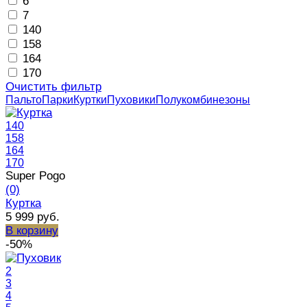
6
7
140
158
164
170
Очистить фильтр
Пальто
Парки
Куртки
Пуховики
Полукомбинезоны
140
158
164
170
Super Pogo
(0)
Куртка
5 999 руб.
В корзину
-50%
2
3
4