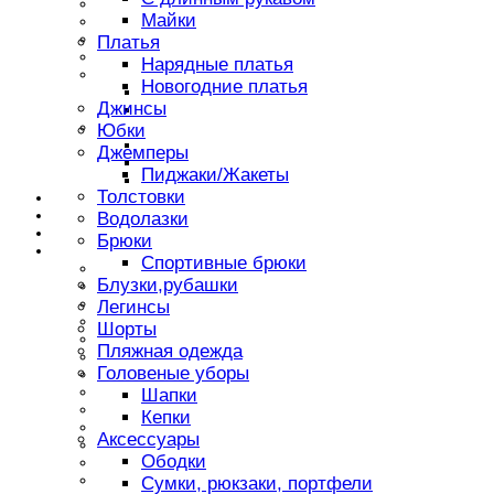
Джемперы
Майки
Спортивная одежда
Джинсы
Платья
Нарядная одежда
Нарядные платья
Головноые уборы
Новогодние платья
Шапки
Джинсы
Кепки
Аксессураы
Юбки
Плавки
Джемперы
Ремни
Пиджаки/Жакеты
Рюкзаки
Толстовки
ОБУВЬ
Аксессуары
Водолазки
НОВИНКИ
Брюки
Бренды
Спортивные брюки
ASTON MARTIN
Блузки,рубашки
AYGEY
Archimede
Легинсы
BABY GRAZIELLA
Шорты
BUGATTI
Пляжная одежда
BWY
Головеные уборы
Baccino
Badi Junior
Шапки
Benini
Кепки
Chloe
Аксессуары
DE SALITTO
Ободки
Deloras
GAUDI
Сумки, рюкзаки, портфели