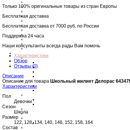
Футболки
Только 100% оригинальные товары из стран Европы
Лонги
Рубашки
Платья
Бесплатная доставка
Комбинезоны
Комплекты
Бесплатная доставка от 7000 руб. по России
Пляжная одежда
Шорты
Поддержка 24 часа
Сарафаны
Толстовки
Наши консультанты всегда рады Вам помочь
Юбки
Девочкам
Характеристики
Верхняя одежда
Обзор
Парки
Отзывы (
0
)
Пальто
Куртки
Описание
Пуховики
Футболки
Описание для товара
Школьный жилиет Делорас 6434
С длинным рукавом
Характеристики
Майки
Платья
Пол
Нарядные платья
Девочки
Новогодние платья
Сезон
Джинсы
Школа
Юбки
Размер
Джемперы
122, 128, 134, 140, 146, 152, 158, 164
Пиджаки/Жакеты
Толстовки
Состав