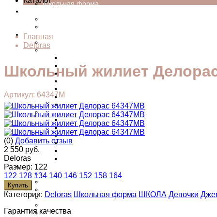
Каталог
Школьная форма
Подростки
Девочки
Мальчики
ШКОЛА
Главная
Ранцы школьные
Deloras
Мальчики
Трикотаж
Поло
Школьный жилиет Делора
Брюки
Рубашки
Костюмы
Артикул: 64347M
Кардиганы
Пиджаки
Девочки
Жакеты
Джемперы
Блузки
(0)
Добавить отзыв
Брюки
2 550 руб.
Юбки
Deloras
Школьные сарафны
Малышам
Размер:
122
Комплекты на выписку
122
128
134
140
146
152
158
164
Брюки
Купить
Верхняя одежда
Категории:
Deloras
Школьная форма
ШКОЛА
Девочки
Дже
Головные уборы
Джинсы
Гарантия качества
Джемперы