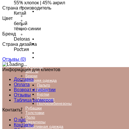
Водолазки
55% хлопок | 45% акрил
Брюки
Страна производитель
Спортивные брюки
Китай
Блузки,рубашки
Цвет
Легинсы
белый
Шорты
тёмно-синии
Пляжная одежда
Бренд
Головеные уборы
Шапки
Deloras
Кепки
Страна дизайна
Аксессуары
Россия
Ободки
Сумки, рюкзаки, портфели
Отзывы (
0
)
Мальчикам
Футболки
Информация для клиентов
Шорты
Брюки
Доставка
Верхняя одежда
Оплата
Пальто
Парки
Возврат и гарантии
Куртки
Отзывы
Пуховики
Таблица размеров
Полукомбинезоны
Рубашки
Контакты
Толстовки
Поло
О нас
Джемперы
Контакты
Спортивная одежда