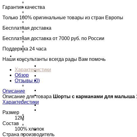
Футболки
Лонги
Гарантия качества
Рубашки
Платья
Только 100% оригинальные товары из стран Европы
Комбинезоны
Комплекты
Бесплатная доставка
Пляжная одежда
Шорты
Бесплатная доставка от 7000 руб. по России
Сарафаны
Толстовки
Поддержка 24 часа
Юбки
Девочкам
Наши консультанты всегда рады Вам помочь
Верхняя одежда
Парки
Характеристики
Пальто
Обзор
Куртки
Пуховики
Отзывы (
0
)
Футболки
С длинным рукавом
Описание
Майки
Описание для товара
Шорты с карманами для малыша
Платья
Характеристики
Нарядные платья
Новогодние платья
Размер
Джинсы
12М
Юбки
Состав
Джемперы
100% хлопок
Пиджаки/Жакеты
Толстовки
Страна производитель