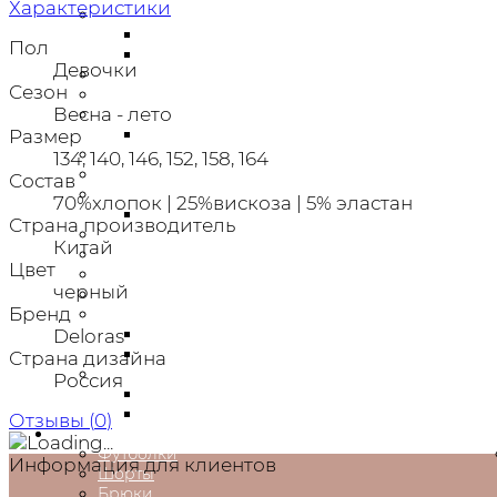
Характеристики
Платья
Нарядные платья
Пол
Новогодние платья
Девочки
Джинсы
Сезон
Юбки
Весна - лето
Джемперы
Пиджаки/Жакеты
Размер
Толстовки
134, 140, 146, 152, 158, 164
Водолазки
Состав
Брюки
70%хлопок | 25%вискоза | 5% эластан
Спортивные брюки
Страна производитель
Блузки,рубашки
Китай
Легинсы
Цвет
Шорты
черный
Пляжная одежда
Бренд
Головеные уборы
Шапки
Deloras
Кепки
Страна дизайна
Аксессуары
Россия
Ободки
Сумки, рюкзаки, портфели
Отзывы (
0
)
Мальчикам
Футболки
Информация для клиентов
Шорты
Брюки