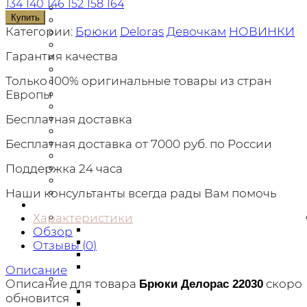
134
140
146
152
158
164
Брюки
Купить
Верхняя одежда
Категории:
Брюки
Deloras
Девочкам
НОВИНКИ
Головные уборы
Джинсы
Гарантия качества
Джемперы
Футболки
Только 100% оригинальные товары из стран
Лонги
Рубашки
Европы
Платья
Комбинезоны
Бесплатная доставка
Комплекты
Пляжная одежда
Бесплатная доставка от 7000 руб. по России
Шорты
Сарафаны
Поддержка 24 часа
Толстовки
Юбки
Наши консультанты всегда рады Вам помочь
Девочкам
Верхняя одежда
Характеристики
Парки
Обзор
Пальто
Отзывы (
0
)
Куртки
Пуховики
Описание
Футболки
Описание для товара
скоро
Брюки Делорас 22030
С длинным рукавом
обновится
Майки