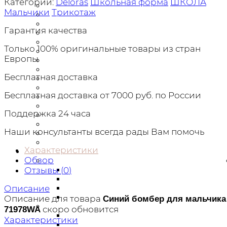
Категории:
Deloras
Школьная форма
ШКОЛА
Брюки
Мальчики
Трикотаж
Верхняя одежда
Головные уборы
Гарантия качества
Джинсы
Джемперы
Только 100% оригинальные товары из стран
Футболки
Европы
Лонги
Рубашки
Бесплатная доставка
Платья
Комбинезоны
Бесплатная доставка от 7000 руб. по России
Комплекты
Пляжная одежда
Поддержка 24 часа
Шорты
Сарафаны
Наши консультанты всегда рады Вам помочь
Толстовки
Юбки
Характеристики
Девочкам
Обзор
Верхняя одежда
Парки
Отзывы (
0
)
Пальто
Куртки
Описание
Пуховики
Описание для товара
Синий бомбер для мальчика
Футболки
скоро обновится
71978WA
С длинным рукавом
Характеристики
Майки