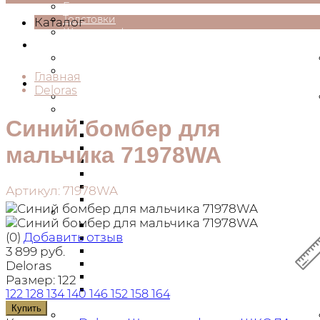
Брюки
Толстовки
Каталог
Школьная форма
Подростки
Девочки
Мальчики
Главная
ШКОЛА
Deloras
Ранцы школьные
Мальчики
Синий бомбер для
Трикотаж
Поло
Брюки
мальчика 71978WA
Рубашки
Костюмы
Кардиганы
Артикул: 71978WA
Пиджаки
Девочки
Жакеты
(0)
Добавить отзыв
Джемперы
Блузки
3 899 руб.
Брюки
Deloras
Юбки
Размер:
122
Школьные сарафны
122
128
134
140
146
152
158
164
Малышам
Купить
Комплекты на выписку