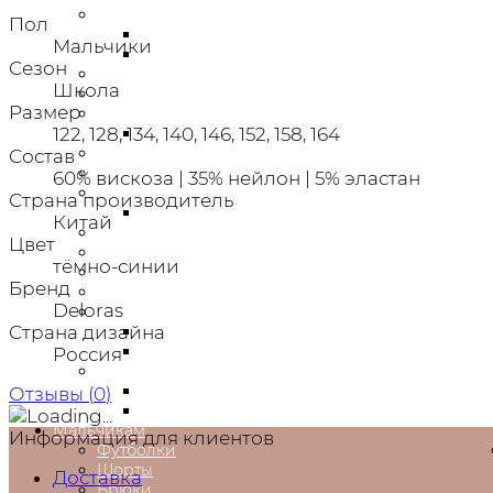
Платья
Пол
Нарядные платья
Мальчики
Новогодние платья
Сезон
Джинсы
Школа
Юбки
Размер
Джемперы
Пиджаки/Жакеты
122, 128, 134, 140, 146, 152, 158, 164
Толстовки
Состав
Водолазки
60% вискоза | 35% нейлон | 5% эластан
Брюки
Страна производитель
Спортивные брюки
Китай
Блузки,рубашки
Цвет
Легинсы
тёмно-синии
Шорты
Бренд
Пляжная одежда
Deloras
Головеные уборы
Шапки
Страна дизайна
Кепки
Россия
Аксессуары
Ободки
Отзывы (
0
)
Сумки, рюкзаки, портфели
Мальчикам
Информация для клиентов
Футболки
Шорты
Доставка
Брюки