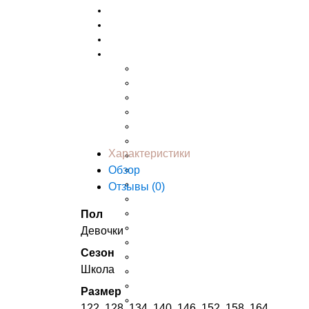
ОБУВЬ
Аксессуары
НОВИНКИ
Бренды
ASTON MARTIN
AYGEY
Archimede
BABY GRAZIELLA
BUGATTI
BWY
Характеристики
Baccino
Обзор
Badi Junior
Benini
Отзывы (
0
)
Chloe
DE SALITTO
Пол
Deloras
Девочки
GAUDI
Сезон
ICEBERG
Школа
KYLIE CRAZY
Ki6?
Размер
Kiwiland
122, 128, 134, 140, 146, 152, 158, 164