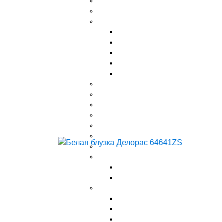
Шорты
Брюки
Верхняя одежда
Пальто
Парки
Куртки
Пуховики
Полукомбинезоны
Рубашки
Толстовки
Поло
Джемперы
Спортивная одежда
Джинсы
Нарядная одежда
Головноые уборы
Шапки
Кепки
Аксессураы
Плавки
Ремни
Рюкзаки