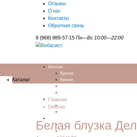
Отзывы
О нас
Контакты
Обратная связь
8 (968) 989-57-15
Пн—Вс 10:00—22:00
Deloras
Куртки
Каталог
Брюки
Толстовки
Школьная форма
Подростки
Главная
Девочки
Deloras
Мальчики
ШКОЛА
Белая блузка Де
Ранцы школьные
Мальчики