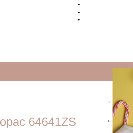
лорас 64641ZS