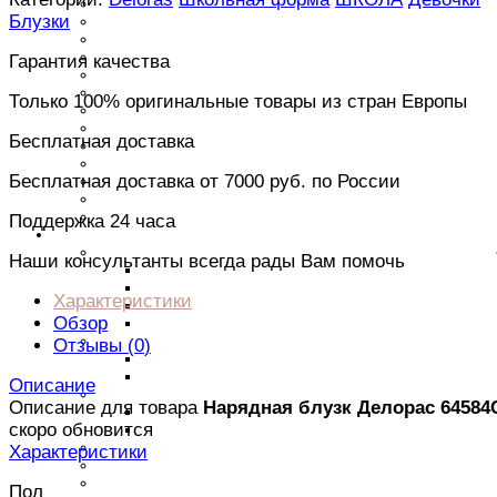
Джинсы
Блузки
Джемперы
Футболки
Лонги
Гарантия качества
Рубашки
Платья
Только 100% оригинальные товары из стран Европы
Комбинезоны
Комплекты
Бесплатная доставка
Пляжная одежда
Шорты
Бесплатная доставка от 7000 руб. по России
Сарафаны
Толстовки
Юбки
Поддержка 24 часа
Девочкам
Верхняя одежда
Наши консультанты всегда рады Вам помочь
Парки
Пальто
Характеристики
Куртки
Обзор
Пуховики
Футболки
Отзывы (
0
)
С длинным рукавом
Майки
Описание
Платья
Описание для товара
Нарядная блузк Делорас 64584
Нарядные платья
скоро обновится
Новогодние платья
Джинсы
Характеристики
Юбки
Джемперы
Пол