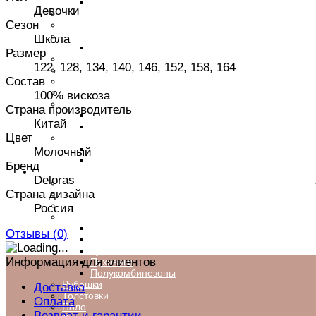
Пиджаки/Жакеты
Девочки
Толстовки
Сезон
Водолазки
Брюки
Школа
Спортивные брюки
Размер
Блузки,рубашки
122, 128, 134, 140, 146, 152, 158, 164
Легинсы
Состав
Шорты
Пляжная одежда
100% вискоза
Головеные уборы
Страна производитель
Шапки
Китай
Кепки
Цвет
Аксессуары
Ободки
Молочный
Сумки, рюкзаки, портфели
Бренд
Мальчикам
Deloras
Футболки
Страна дизайна
Шорты
Брюки
Россия
Верхняя одежда
Пальто
Отзывы (
0
)
Парки
Куртки
Информация для клиентов
Пуховики
Полукомбинезоны
Рубашки
Доставка
Толстовки
Оплата
Поло
Возврат и гарантии